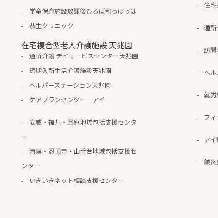
住宅
学童保育施設放課後ひろば和っはっは
恭生クリニック
通所
在宅複合型老人介護施設 天兆園
訪問
通所介護 デイサービスセンター天兆園
短期入所生活介護施設天兆園
ヘル
ヘルパーステーション天兆園
就労
ケアプランセンター アイ
フィ
安威・福井・耳原地域包括支援センタ
ー
アイ
清渓・忍頂寺・山手台地域包括支援セ
鍼灸
ンター
いきいきネット相談支援センター