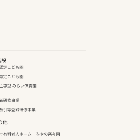
施設
認定こども園
認定こども園
主導型 みらい保育園
者研修事業
吸引等登録研修事業
の他
付有料老人ホーム みやの楽々園