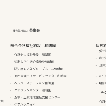
恭生会
社会福祉法人
総合介護福祉施設 和朗園
保育
愛光
介護老人福祉施設 和朗園
和光
短期入所生活介護施設和朗園
企業
認知症対応型グループホーム和朗園
通所介護デイサービスセンター和朗園
初任
ヘルパーステーション和朗園
喀痰
ケアプランセンター和朗園
そ
五領・上牧地域包括支援センター
ア館
介護
ケアハウス佑和