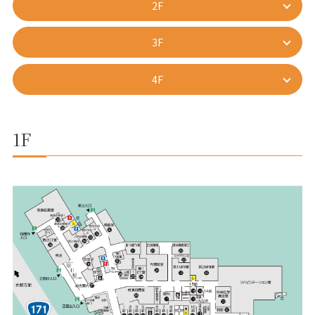
2F
3F
4F
1F