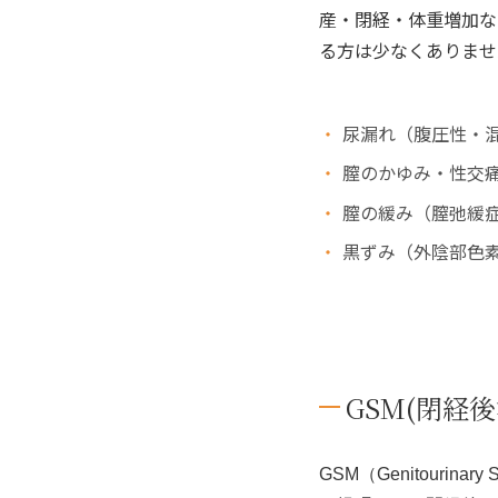
産・閉経・体重増加な
る方は少なくありませ
尿漏れ（腹圧性・
膣のかゆみ・性交痛
膣の緩み（膣弛緩
黒ずみ（外陰部色
GSM(閉経
GSM（Genitouri