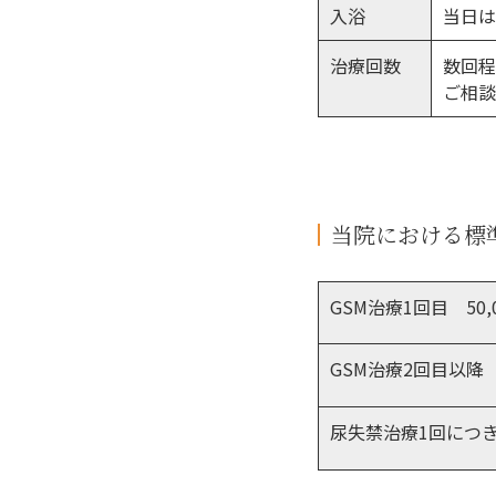
入浴
当日
治療回数
数回
ご相
当院における標
GSM治療1回目 50,0
GSM治療2回目以降 6
尿失禁治療1回につき 7