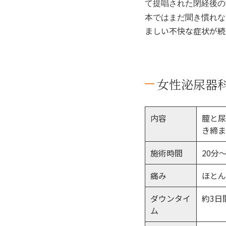
て提唱された閉経後の
本ではまだ聞き慣れな
ましい不快な症状が続き、
女性泌尿器
内容
膣と
き締ま
施術時間
20分
痛み
ほと
ダウンタイ
約3日
ム