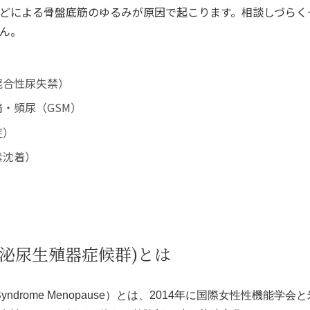
どによる骨盤底筋のゆるみが原因で起こります。相談しづらく
ん。
混合性尿失禁）
・頻尿（GSM）
症）
素沈着）
後泌尿生殖器症候群)とは
nary Syndrome Menopause）とは、2014年に国際女性性機