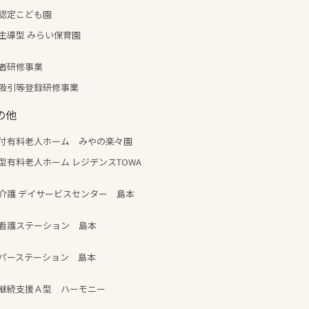
認定こども園
主導型 みらい保育園
者研修事業
吸引等登録研修事業
の他
付有料老人ホーム みやの楽々園
型有料老人ホーム レジデンスTOWA
介護 デイサービスセンター 島本
看護ステーション 島本
パーステーション 島本
継続支援Ａ型 ハーモニー