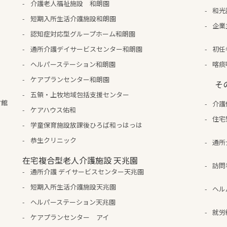
介護老人福祉施設 和朗園
和光
短期入所生活介護施設和朗園
企業
認知症対応型グループホーム和朗園
通所介護デイサービスセンター和朗園
初任
ヘルパーステーション和朗園
喀痰
ケアプランセンター和朗園
そ
五領・上牧地域包括支援センター
ア館
介護
ケアハウス佑和
住宅
学童保育施設放課後ひろば和っはっは
恭生クリニック
通所
在宅複合型老人介護施設 天兆園
訪問
通所介護 デイサービスセンター天兆園
短期入所生活介護施設天兆園
ヘル
ヘルパーステーション天兆園
就労
ケアプランセンター アイ