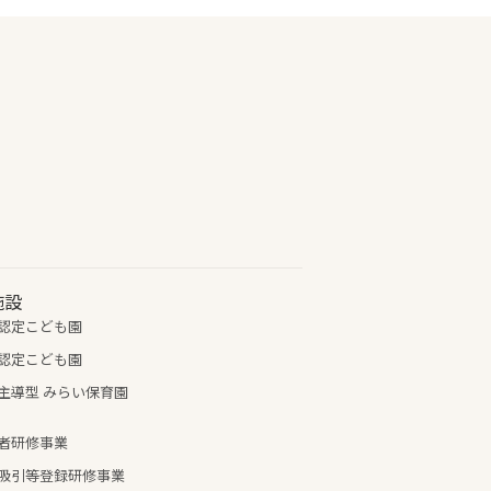
施設
認定こども園
認定こども園
主導型 みらい保育園
者研修事業
吸引等登録研修事業