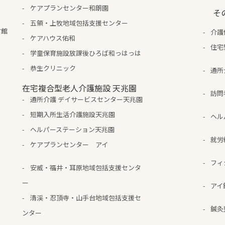
ケアプランセンター和朗園
そ
五領・上牧地域包括支援センター
ア館
介護
ケアハウス佑和
住宅
学童保育施設放課後ひろば和っはっは
恭生クリニック
通所
在宅複合型老人介護施設 天兆園
訪問
通所介護 デイサービスセンター天兆園
短期入所生活介護施設天兆園
ヘル
ヘルパーステーション天兆園
就労
ケアプランセンター アイ
フィ
安威・福井・耳原地域包括支援センタ
ー
アイ
清渓・忍頂寺・山手台地域包括支援セ
鍼灸
ンター