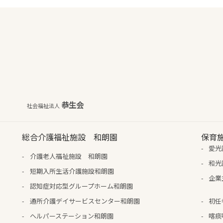
恭生会
社会福祉法人
総合介護福祉施設 和朗園
保育
愛光
介護老人福祉施設 和朗園
和光
短期入所生活介護施設和朗園
企業
認知症対応型グループホーム和朗園
通所介護デイサービスセンター和朗園
初任
ヘルパーステーション和朗園
喀痰