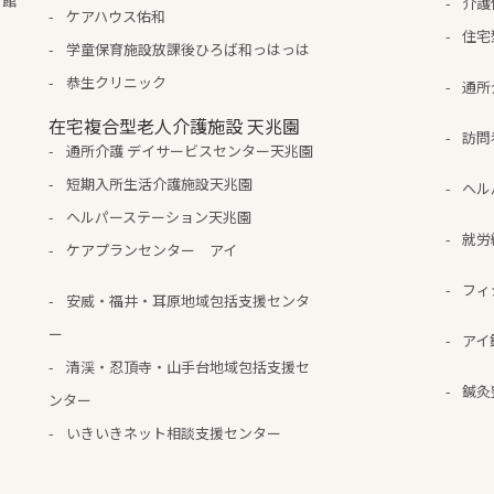
ア館
介護
ケアハウス佑和
住宅
学童保育施設放課後ひろば和っはっは
恭生クリニック
通所
在宅複合型老人介護施設 天兆園
訪問
通所介護 デイサービスセンター天兆園
短期入所生活介護施設天兆園
ヘル
ヘルパーステーション天兆園
就労
ケアプランセンター アイ
フィ
安威・福井・耳原地域包括支援センタ
ー
アイ
清渓・忍頂寺・山手台地域包括支援セ
鍼灸
ンター
いきいきネット相談支援センター