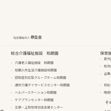
恭生会
社会福祉法人
総合介護福祉施設 和朗園
保育
愛光
介護老人福祉施設 和朗園
和光
短期入所生活介護施設和朗園
企業
認知症対応型グループホーム和朗園
通所介護デイサービスセンター和朗園
初任
ヘルパーステーション和朗園
喀痰
ケアプランセンター和朗園
そ
五領・上牧地域包括支援センター