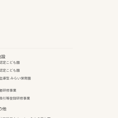
施設
認定こども園
認定こども園
主導型 みらい保育園
者研修事業
吸引等登録研修事業
の他