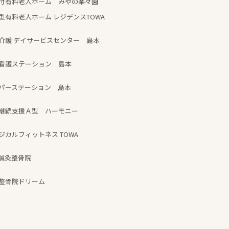
付有料老人ホーム みやの楽々園
型有料老人ホーム レジデンスTOWA
介護 デイサービスセンター 島本
看護ステーション 島本
パーステーション 島本
継続支援Ａ型 ハーモニー
ジカルフィットネス TOWA
鍼灸整骨院
整骨院ドリーム