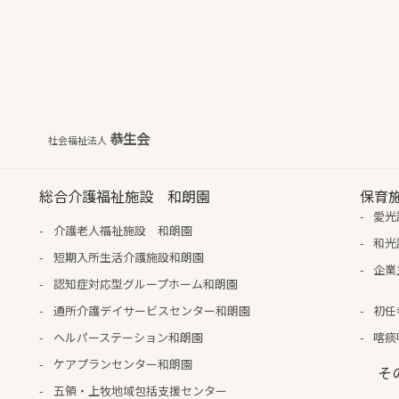
恭生会
社会福祉法人
総合介護福祉施設 和朗園
保育
愛光
介護老人福祉施設 和朗園
和光
短期入所生活介護施設和朗園
企業
認知症対応型グループホーム和朗園
通所介護デイサービスセンター和朗園
初任
ヘルパーステーション和朗園
喀痰
ケアプランセンター和朗園
そ
五領・上牧地域包括支援センター