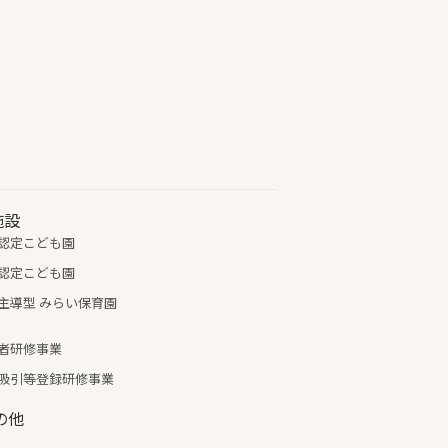
施設
認定こども園
認定こども園
主導型 みらい保育園
者研修事業
吸引等登録研修事業
の他