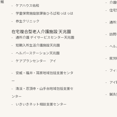
ア館
介護
ケアハウス佑和
住宅
学童保育施設放課後ひろば和っはっは
恭生クリニック
通所
在宅複合型老人介護施設 天兆園
訪問
通所介護 デイサービスセンター天兆園
短期入所生活介護施設天兆園
ヘル
ヘルパーステーション天兆園
就労
ケアプランセンター アイ
フィ
安威・福井・耳原地域包括支援センタ
ー
アイ
清渓・忍頂寺・山手台地域包括支援セ
鍼灸
ンター
いきいきネット相談支援センター