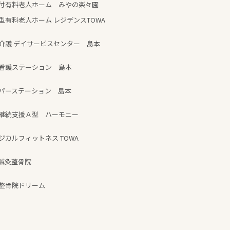
付有料老人ホーム みやの楽々園
型有料老人ホーム レジデンスTOWA
介護 デイサービスセンター 島本
看護ステーション 島本
パーステーション 島本
継続支援Ａ型 ハーモニー
ジカルフィットネス TOWA
鍼灸整骨院
整骨院ドリーム