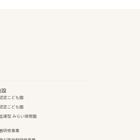
施設
認定こども園
認定こども園
主導型 みらい保育園
者研修事業
吸引等登録研修事業