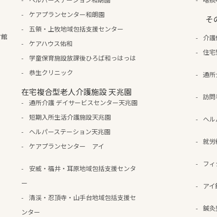
ケアプランセンター和朗園
そ
五領・上牧地域包括支援センター
ア館
介護
ケアハウス佑和
住宅
学童保育施設放課後ひろば和っはっは
恭生クリニック
通所
在宅複合型老人介護施設 天兆園
訪問
通所介護 デイサービスセンター天兆園
短期入所生活介護施設天兆園
ヘル
ヘルパーステーション天兆園
就労
ケアプランセンター アイ
フィ
安威・福井・耳原地域包括支援センタ
ー
アイ
清渓・忍頂寺・山手台地域包括支援セ
鍼灸
ンター