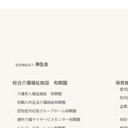
恭生会
社会福祉法人
総合介護福祉施設 和朗園
保育
愛光
介護老人福祉施設 和朗園
和光
短期入所生活介護施設和朗園
企業
認知症対応型グループホーム和朗園
通所介護デイサービスセンター和朗園
初任
ヘルパーステーション和朗園
喀痰