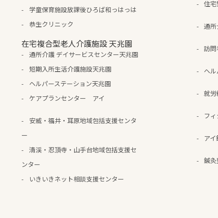
住宅
学童保育施設放課後ひろば和っはっは
恭生クリニック
通所
在宅複合型老人介護施設 天兆園
訪問
通所介護 デイサービスセンター天兆園
短期入所生活介護施設天兆園
ヘル
ヘルパーステーション天兆園
就労
ケアプランセンター アイ
フィ
安威・福井・耳原地域包括支援センタ
ー
アイ
清渓・忍頂寺・山手台地域包括支援セ
鍼灸
ンター
いきいきネット相談支援センター