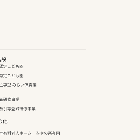
施設
認定こども園
認定こども園
主導型 みらい保育園
者研修事業
吸引等登録研修事業
の他
付有料老人ホーム みやの楽々園