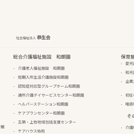
恭生会
社会福祉法人
総合介護福祉施設 和朗園
保育
愛光
介護老人福祉施設 和朗園
和光
短期入所生活介護施設和朗園
企業
認知症対応型グループホーム和朗園
通所介護デイサービスセンター和朗園
初任
ヘルパーステーション和朗園
喀痰
ケアプランセンター和朗園
そ
五領・上牧地域包括支援センター
ア館
介護
ケアハウス佑和