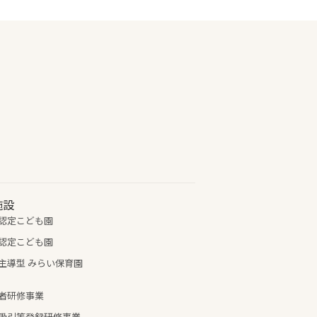
施設
認定こども園
認定こども園
主導型 みらい保育園
者研修事業
吸引等登録研修事業