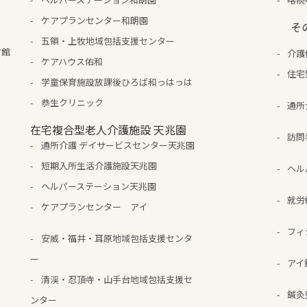
ケアプランセンター和朗園
そ
五領・上牧地域包括支援センター
ア館
介護
ケアハウス佑和
住宅
学童保育施設放課後ひろば和っはっは
恭生クリニック
通所
在宅複合型老人介護施設 天兆園
訪問
通所介護 デイサービスセンター天兆園
短期入所生活介護施設天兆園
ヘル
ヘルパーステーション天兆園
就労
ケアプランセンター アイ
フィ
安威・福井・耳原地域包括支援センタ
ー
アイ
清渓・忍頂寺・山手台地域包括支援セ
鍼灸
ンター