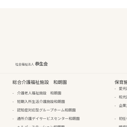
恭生会
社会福祉法人
総合介護福祉施設 和朗園
保育
愛光
介護老人福祉施設 和朗園
和光
短期入所生活介護施設和朗園
企業
認知症対応型グループホーム和朗園
通所介護デイサービスセンター和朗園
初任
ヘルパーステーション和朗園
喀痰